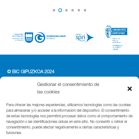
© BIC GIPUZKOA 2024
PERFIL DEL CONTRATANTE
Gestionar el consentimiento de
ACCESIBILIDAD
las cookies
POLÍTICA DE PRIVACIDAD
POLÍTICA DE COOKIES
Para ofrecer las mejores experiencias, utilizamos tecnologías como las cookies
para almacenar y/o acceder a la información del dispositivo. El consentimiento
AVISO LEGAL
de estas tecnologías nos permitirá procesar datos como el comportamiento de
navegación o las identificaciones únicas en este sitio. No consentir o retirar el
Parque Cientifico Tecnológico de Gipuzkoa
consentimiento, puede afectar negativamente a ciertas características y
funciones.
Edificio Tandem – Paseo Miramón, 170