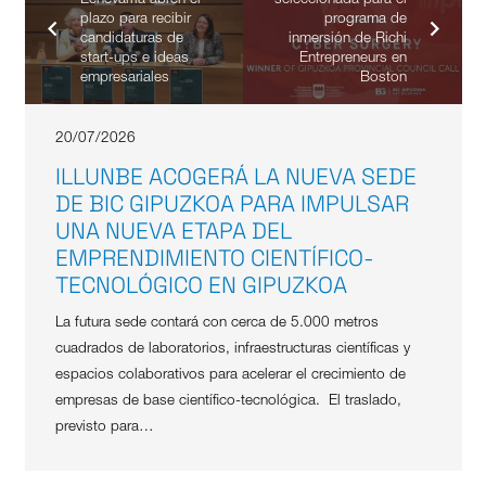
plazo para recibir
programa de
candidaturas de
inmersión de Richi
start-ups e ideas
Entrepreneurs en
empresariales
Boston
20/07/2026
ILLUNBE ACOGERÁ LA NUEVA SEDE
DE BIC GIPUZKOA PARA IMPULSAR
UNA NUEVA ETAPA DEL
EMPRENDIMIENTO CIENTÍFICO-
TECNOLÓGICO EN GIPUZKOA
La futura sede contará con cerca de 5.000 metros
cuadrados de laboratorios, infraestructuras científicas y
espacios colaborativos para acelerar el crecimiento de
empresas de base científico-tecnológica. El traslado,
previsto para…