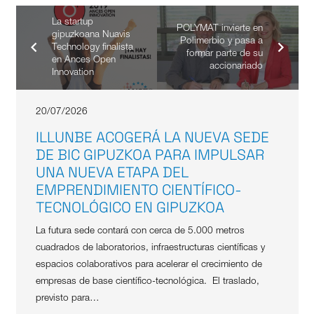
La startup
POLYMAT invierte en
gipuzkoana Nuavis
Polimerbio y pasa a
Technology finalista
formar parte de su
en Ances Open
accionariado
Innovation
20/07/2026
ILLUNBE ACOGERÁ LA NUEVA SEDE
DE BIC GIPUZKOA PARA IMPULSAR
UNA NUEVA ETAPA DEL
EMPRENDIMIENTO CIENTÍFICO-
TECNOLÓGICO EN GIPUZKOA
La futura sede contará con cerca de 5.000 metros
cuadrados de laboratorios, infraestructuras científicas y
espacios colaborativos para acelerar el crecimiento de
empresas de base científico-tecnológica. El traslado,
previsto para…