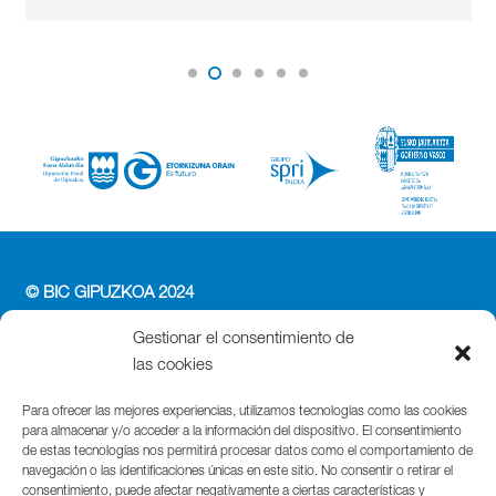
© BIC GIPUZKOA 2024
PERFIL DEL CONTRATANTE
Gestionar el consentimiento de
ACCESIBILIDAD
las cookies
POLÍTICA DE PRIVACIDAD
POLÍTICA DE COOKIES
Para ofrecer las mejores experiencias, utilizamos tecnologías como las cookies
para almacenar y/o acceder a la información del dispositivo. El consentimiento
AVISO LEGAL
de estas tecnologías nos permitirá procesar datos como el comportamiento de
navegación o las identificaciones únicas en este sitio. No consentir o retirar el
Parque Cientifico Tecnológico de Gipuzkoa
consentimiento, puede afectar negativamente a ciertas características y