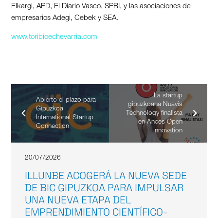
Elkargi, APD, El Diario Vasco, SPRI, y las asociaciones de
empresarios Adegi, Cebek y SEA.
www.toribioechevarria.com
La startup
Abierto el plazo para
gipuzkoana Nuavis
Gipuzkoa
Technology finalista
International Startup
en Ances Open
Connection
Innovation
20/07/2026
ILLUNBE ACOGERÁ LA NUEVA SEDE
DE BIC GIPUZKOA PARA IMPULSAR
UNA NUEVA ETAPA DEL
EMPRENDIMIENTO CIENTÍFICO-