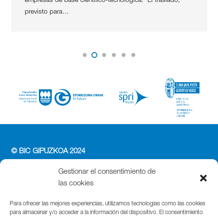
empresas de base científico-tecnológica. El traslado,
previsto para…
© BIC GIPUZKOA 2024
PERFIL DEL CONTRATANTE
Gestionar el consentimiento de
ACCESIBILIDAD
las cookies
POLÍTICA DE PRIVACIDAD
POLÍTICA DE COOKIES
Para ofrecer las mejores experiencias, utilizamos tecnologías como las cookies
para almacenar y/o acceder a la información del dispositivo. El consentimiento
AVISO LEGAL