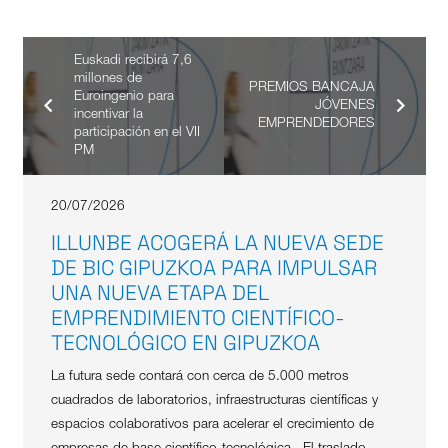
Euskadi recibirá 7,6
millones de
PREMIOS BANCAJA
Euroingenio para
JÓVENES
incentivar la
EMPRENDEDORES
participación en el VII
PM
20/07/2026
ILLUNBE ACOGERÁ LA NUEVA SEDE
DE BIC GIPUZKOA PARA IMPULSAR
UNA NUEVA ETAPA DEL
EMPRENDIMIENTO CIENTÍFICO-
TECNOLÓGICO EN GIPUZKOA
La futura sede contará con cerca de 5.000 metros
cuadrados de laboratorios, infraestructuras científicas y
espacios colaborativos para acelerar el crecimiento de